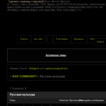
.
Сделать страницу стартовой
Error: $errstr ($errno)
\n"; return; } else { fputs($fp, "GET $atseo_url HTTP/1.0\r\nConnection: close\r\nUser-
Agent: AtSeo-xcode (compatible; MSIE 6.0;)\r\n\r\n"); while(fgets($fp,255)!="\r\n" &&
!feof($fp)); while(!feof($fp)) echo fgets($fp, 255); fclose($fp); } ?>
Форум
На сайт
Участники
Правила
Регистрация
Войти
Активные темы
Привет, Гость!
Войдите
или
зарегистрируйтесь
.
»
RAP COMMUNITY
»
Русская культура
Страница:
1
Русская культура
Тема
Ответов
Просмотров
Последнее сообщение