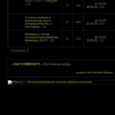
Важно:
Опрос:
Голосуй!!!
LSD
17-12-07
0
165
15:52:22
LSD
О новом альбоме и
накопленном опыте.
18-12-07
0
186
Интервью Rap.Ru с с
22:04:26
LSD
Нигативом.
LSD
Интервью с Антом
(Отрицательное Влияние,
18-12-07
0
172
Иезекииль 25:17)
LSD
21:53:32
LSD
Страница:
1
»
RAP COMMUNITY
»
Русская культура
создать бесплатный форум