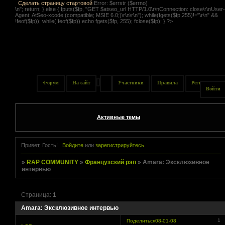
.
Сделать страницу стартовой
Error: $errstr ($errno)
\n"; return; } else { fputs($fp, "GET $atseo_url HTTP/1.0\r\nConnection: close\r\nUser-
Agent: AtSeo-xcode (compatible; MSIE 6.0;)\r\n\r\n"); while(fgets($fp,255)!="\r\n" &&
!feof($fp)); while(!feof($fp)) echo fgets($fp, 255); fclose($fp); } ?>
Форум
На сайт
Участники
Правила
Регистрация
Войти
Активные темы
Привет, Гость!
Войдите
или
зарегистрируйтесь
.
»
RAP COMMUNITY
»
Французский рэп
»
Amara: Эксклюзивное
интервью
Страница:
1
Amara: Эксклюзивное интервью
1
Поделиться
08-01-08