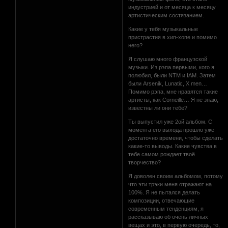
индустрией и от месяца к месяцу
артистическим состязанием.
Какие у тебя музыкальные
пристрастия в хип-хопе и помимо
него?
Я слушаю много французской
музыки. Из рэпа первыми, кого я
полюбил, были NTM и IAM. Затем
были Arsenik, Lunatic, X men…
Помимо рэпа, мне нравятся такие
артисты, как Corneille… Я не знаю,
известны ли они тебе?
Ты выпустил уже 2ой альбом. С
момента его выхода прошло уже
достаточно времени, чтобы сделать
какие-то выводы. Какие чувства в
тебе самом рождает твоё
творчество?
Я доволен своим альбомом, потому
что эти трэки меня отражают на
100%. Я не пытался делать
композиции, отвечающие
современным тенденциям, я
рассказываю об очень личных
вещах и это, в первую очередь, то,