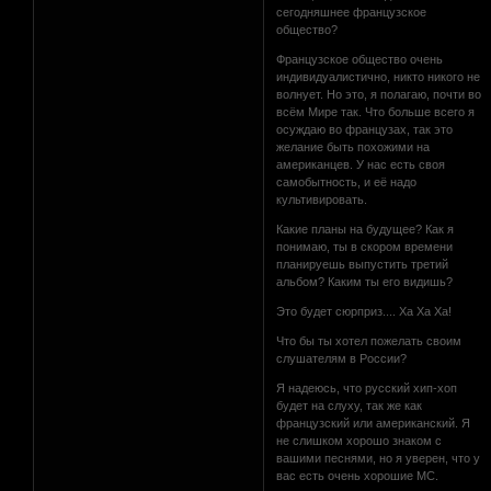
сегодняшнее французское
общество?
Французское общество очень
индивидуалистично, никто никого не
волнует. Но это, я полагаю, почти во
всём Мире так. Что больше всего я
осуждаю во французах, так это
желание быть похожими на
американцев. У нас есть своя
самобытность, и её надо
культивировать.
Какие планы на будущее? Как я
понимаю, ты в скором времени
планируешь выпустить третий
альбом? Каким ты его видишь?
Это будет сюрприз.... Ха Ха Ха!
Что бы ты хотел пожелать своим
слушателям в России?
Я надеюсь, что русский хип-хоп
будет на слуху, так же как
французский или американский. Я
не слишком хорошо знаком с
вашими песнями, но я уверен, что у
вас есть очень хорошие МС.