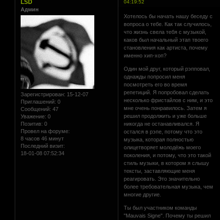
LSD
04:19:52
Админ
Хотелось бы начать нашу беседу с
вопроса о тебе. Как так случилось,
что жизнь свела тебя с музыкой,
каков был начальный этап твоего
становления как артиста, почему
именно хип-хоп?
Один мой друг, который рэпповал,
однажды попросил меня
посмотреть его во время
репетиций. Я попробовал сделать
Зарегистрирован
: 15-12-07
несколько фристайлов с ним, и это
Приглашений:
0
мне очень понравилось. Затем я
Сообщений:
47
решил продолжить и уже больше
Уважение:
0
никогда не останавливался. Я
Позитив:
0
Провел на форуме:
остался в рэпе, потому что это
8 часов 46 минут
музыка, которая полностью
Последний визит:
олицетворяет молодёжь моего
18-01-08 07:52:34
поколения, и потому, что это такой
стиль музыки, в котором я слышу
тексты, заставляющие меня
реагировать. Это значительно
более требовательная музыка, чем
многие другие.
Ты был участником команды
"Mauvais Signe". Почему ты решил