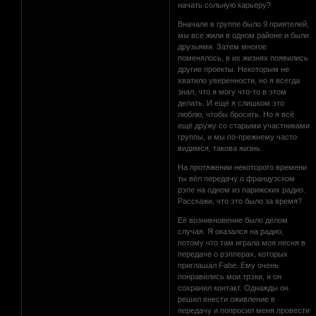
начать сольную карьеру?
Вначале в группе было 9 приятелей,
мы все жили в одном районе и были
друзьями. Затем многое
поменялось, в их жизнях появились
другие проекты. Некоторым не
хватило уверенности, но я всегда
знал, что я могу что-то в этом
делать. И ещё я слишком это
люблю, чтобы бросить. Но я всё
ещё дружу со старыми участниками
группы, и мы по-прежнему часто
видимся, такова жизнь.
На протяжении некоторого времени
ты вёл передачу о французском
рэпе на одном из парижских радио.
Расскажи, что это было за время?
Её возникновение было делом
случая. Я оказался на радио,
потому что там играла моя песня в
передаче о рэпперах, которых
приглашал Fabe. Ему очень
понравились мои трэки, и он
сохранил контакт. Однажды он
решил внести оживление в
передачу и попросил меня провести