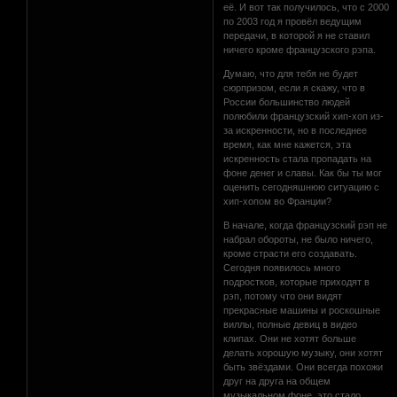
её. И вот так получилось, что с 2000
по 2003 год я провёл ведущим
передачи, в которой я не ставил
ничего кроме французского рэпа.
Думаю, что для тебя не будет
сюрпризом, если я скажу, что в
России большинство людей
полюбили французский хип-хоп из-
за искренности, но в последнее
время, как мне кажется, эта
искренность стала пропадать на
фоне денег и славы. Как бы ты мог
оценить сегодняшнюю ситуацию с
хип-хопом во Франции?
В начале, когда французский рэп не
набрал обороты, не было ничего,
кроме страсти его создавать.
Сегодня появилось много
подростков, которые приходят в
рэп, потому что они видят
прекрасные машины и роскошные
виллы, полные девиц в видео
клипах. Они не хотят больше
делать хорошую музыку, они хотят
быть звёздами. Они всегда похожи
друг на друга на общем
музыкальном фоне, это стало