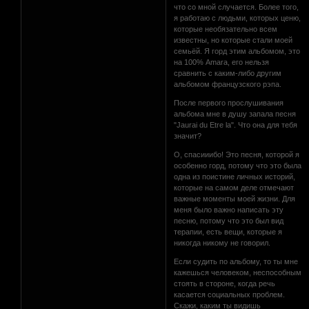
что со мной случается. Более того,
я работаю с людьми, которых ценю,
которые необязательно всем
известны, но которые стали моей
семьёй. Я горд этим альбомом, это
на 100% Amara, его нельзя
сравнить с каким-либо другим
альбомом французского рэпа.
После первого прослушивания
альбома мне в душу запала песня
"Jaurai du Etre la". Что она для тебя
значит?
О, спасииибо! Это песня, которой я
особенно горд, потому что это была
одна из поистине личных историй,
которые на самом деле отмечают
важные моменты моей жизни. Для
меня было важно написать эту
песню, потому что это был вид
терапии, есть вещи, которые я
никогда никому не говорил.
Если судить по альбому, то ты мне
кажешься человеком, неспособным
стоять в стороне, когда речь
касается социальных проблем.
Скажи, каким ты видишь